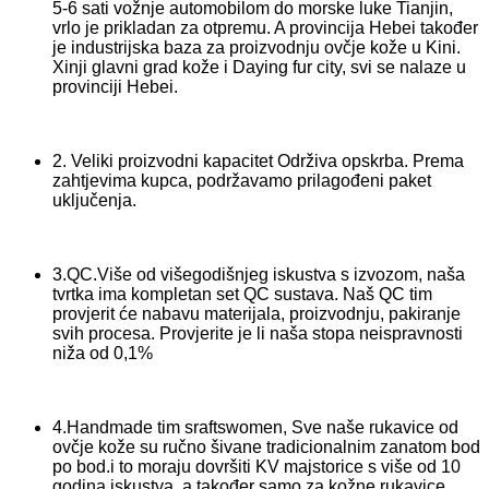
5-6 sati vožnje automobilom do morske luke Tianjin,
vrlo je prikladan za otpremu. A provincija Hebei također
je industrijska baza za proizvodnju ovčje kože u Kini.
Xinji glavni grad kože i Daying fur city, svi se nalaze u
provinciji Hebei.
2. Veliki proizvodni kapacitet Održiva opskrba. Prema
zahtjevima kupca, podržavamo prilagođeni paket
uključenja.
3.QC.Više od višegodišnjeg iskustva s izvozom, naša
tvrtka ima kompletan set QC sustava. Naš QC tim
provjerit će nabavu materijala, proizvodnju, pakiranje
svih procesa. Provjerite je li naša stopa neispravnosti
niža od 0,1%
4.Handmade tim sraftswomen, Sve naše rukavice od
ovčje kože su ručno šivane tradicionalnim zanatom bod
po bod.i to moraju dovršiti KV majstorice s više od 10
godina iskustva, a također samo za kožne rukavice.