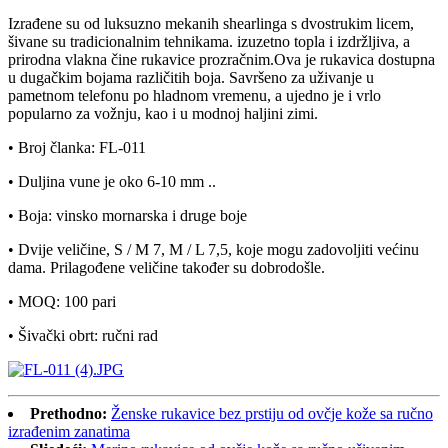
Izrađene su od luksuzno mekanih shearlinga s dvostrukim licem,
šivane su tradicionalnim tehnikama. izuzetno topla i izdržljiva, a
prirodna vlakna čine rukavice prozračnim.Ova je rukavica dostupna
u dugačkim bojama različitih boja. Savršeno za uživanje u
pametnom telefonu po hladnom vremenu, a ujedno je i vrlo
popularno za vožnju, kao i u modnoj haljini zimi.
• Broj članka: FL-011
• Duljina vune je oko 6-10 mm ..
• Boja: vinsko mornarska i druge boje
• Dvije veličine, S / M 7, M / L 7,5, koje mogu zadovoljiti većinu
dama. Prilagođene veličine također su dobrodošle.
• MOQ: 100 pari
• Šivački obrt: ručni rad
Prethodno:
Ženske rukavice bez prstiju od ovčje kože sa ručno
izrađenim zanatima