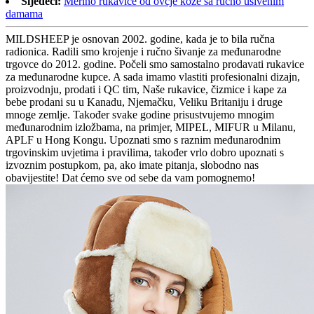
Sljedeći:
Merino rukavice od ovčje kože sa ručno ušivenim
damama
MILDSHEEP je osnovan 2002. godine, kada je to bila ručna
radionica. Radili smo krojenje i ručno šivanje za međunarodne
trgovce do 2012. godine. Počeli smo samostalno prodavati rukavice
za međunarodne kupce. A sada imamo vlastiti profesionalni dizajn,
proizvodnju, prodati i QC tim, Naše rukavice, čizmice i kape za
bebe prodani su u Kanadu, Njemačku, Veliku Britaniju i druge
mnoge zemlje. Također svake godine prisustvujemo mnogim
međunarodnim izložbama, na primjer, MIPEL, MIFUR u Milanu,
APLF u Hong Kongu. Upoznati smo s raznim međunarodnim
trgovinskim uvjetima i pravilima, također vrlo dobro upoznati s
izvoznim postupkom, pa, ako imate pitanja, slobodno nas
obavijestite! Dat ćemo sve od sebe da vam pomognemo!