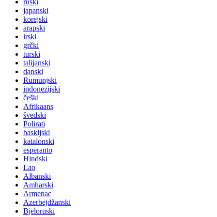
ruski
japanski
korejski
arapski
irski
grčki
turski
talijanski
danski
Rumunjski
indonezijski
češki
Afrikaans
švedski
Polirati
baskijski
katalonski
esperanto
Hindski
Lao
Albanski
Amharski
Armenac
Azerbejdžanski
Bjeloruski