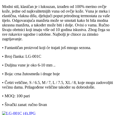
Modni stil, klasičan je i luksuzan, izrađen od 100% merino ovčje
kože, jedne od najkvalitetnijih vuna od ovčje kože. Vuna je meka i
elastična, vlakna dišu, djelujući poput prirodnog termostata za vaše
tijelo. Odgovarajuća manžeta može se smotati kako bi bila modna
ukrasna manžeta, a također može biti i dolje. Ovisi o vama. Ručno
šivaju obrtnici koji imaju više od 10 godina iskustva. Zbog čega su
sve rukavice ugodne i udobne. Najbolji je chioce za zimsko
zagrijavanje.
• Fantastičan proizvod koji će trajati još mnogo sezona.
• Broj članka: LG-001C
• Duljina vune je oko 6-10 mm ..
• Boja: crna žutosmeđa i druge boje
• Četiri veličine, S / 6.5, M / 7, L / 7.5, XL / 8, koje mogu zadovoljiti
većinu dama. Prilagođene veličine također su dobrodošle.
• MOQ: 100 pari
• Šivački zanat: ručno šivan