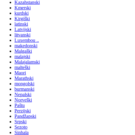
Kazahstanski
Kmerski
kurdski
Kirgiški
latinski
Latvijski
litvanski
Luxembou ..
makedonski
Malgaški
malajski
Malajalamski
malteški
Maori
Marathski
mongolski
burmanski
Nepalski
Norveški
Paštu
Perzijski
Pandžapski
Srpski
Sezoto
Sinhala