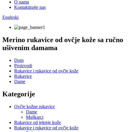
O nama
Kontaktirajte nas
Engleski
Merino rukavice od ovčje kože sa ručno
ušivenim damama
Dom
Proizvodi
Rukavice i rukavice od ovčje kože
Rukavice
Dame
Kategorije
Ovčje kožne rukavice
Dame
Muškarci
Rukavice od jelenje kože
Rukavice i rukavice od ovčje kože