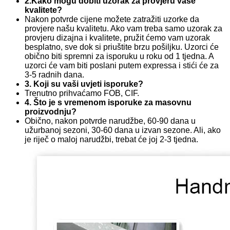
2.Kako mogu dobiti uzorak za provjeru vaše
kvalitete?
Nakon potvrde cijene možete zatražiti uzorke da
provjere našu kvalitetu. Ako vam treba samo uzorak za
provjeru dizajna i kvalitete, pružit ćemo vam uzorak
besplatno, sve dok si priuštite brzu pošiljku. Uzorci će
obično biti spremni za isporuku u roku od 1 tjedna. A
uzorci će vam biti poslani putem expressa i stići će za
3-5 radnih dana.
3. Koji su vaši uvjeti isporuke?
Trenutno prihvaćamo FOB, CIF.
4. Što je s vremenom isporuke za masovnu
proizvodnju?
Obično, nakon potvrde narudžbe, 60-90 dana u
užurbanoj sezoni, 30-60 dana u izvan sezone. Ali, ako
je riječ o maloj narudžbi, trebat će joj 2-3 tjedna.