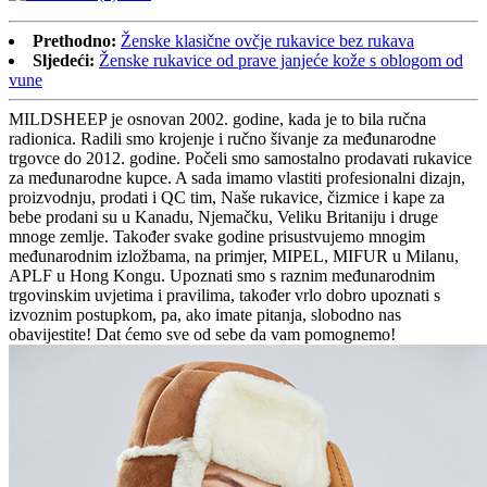
Prethodno:
Ženske klasične ovčje rukavice bez rukava
Sljedeći:
Ženske rukavice od prave janjeće kože s oblogom od
vune
MILDSHEEP je osnovan 2002. godine, kada je to bila ručna
radionica. Radili smo krojenje i ručno šivanje za međunarodne
trgovce do 2012. godine. Počeli smo samostalno prodavati rukavice
za međunarodne kupce. A sada imamo vlastiti profesionalni dizajn,
proizvodnju, prodati i QC tim, Naše rukavice, čizmice i kape za
bebe prodani su u Kanadu, Njemačku, Veliku Britaniju i druge
mnoge zemlje. Također svake godine prisustvujemo mnogim
međunarodnim izložbama, na primjer, MIPEL, MIFUR u Milanu,
APLF u Hong Kongu. Upoznati smo s raznim međunarodnim
trgovinskim uvjetima i pravilima, također vrlo dobro upoznati s
izvoznim postupkom, pa, ako imate pitanja, slobodno nas
obavijestite! Dat ćemo sve od sebe da vam pomognemo!