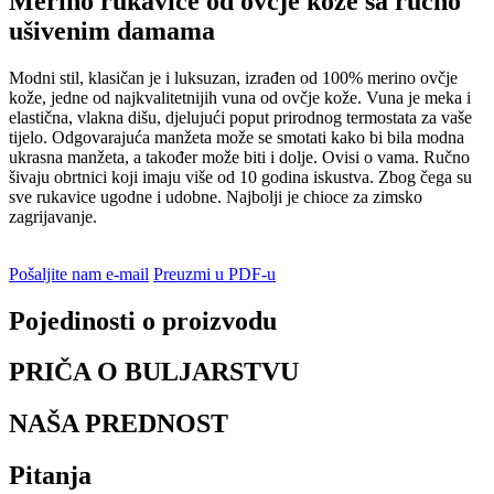
Merino rukavice od ovčje kože sa ručno
ušivenim damama
Modni stil, klasičan je i luksuzan, izrađen od 100% merino ovčje
kože, jedne od najkvalitetnijih vuna od ovčje kože. Vuna je meka i
elastična, vlakna dišu, djelujući poput prirodnog termostata za vaše
tijelo. Odgovarajuća manžeta može se smotati kako bi bila modna
ukrasna manžeta, a također može biti i dolje. Ovisi o vama. Ručno
šivaju obrtnici koji imaju više od 10 godina iskustva. Zbog čega su
sve rukavice ugodne i udobne. Najbolji je chioce za zimsko
zagrijavanje.
Pošaljite nam e-mail
Preuzmi u PDF-u
Pojedinosti o proizvodu
PRIČA O BULJARSTVU
NAŠA PREDNOST
Pitanja