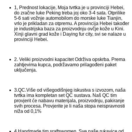
1, Prednost lokacije, Moja tvrtka je u provinciji Hebei,
do zračne luke Peking treba joj oko 3-4 sata. Otprilike
5-6 sati vožnje automobilom do morske luke Tianjin,
vrlo je prikladan za otpremu. A provincija Hebei također
je industrijska baza za proizvodnju ovčje kože u Kini.
Xinji glavni grad kože i Daying fur city, svi se nalaze u
provinciji Hebei.
2. Veliki proizvodni kapacitet Održiva opskrba. Prema
zahtjevima kupca, podržavamo prilagođeni paket
uključenja.
3.QC.Više od višegodišnjeg iskustva s izvozom, naša
tvrtka ima kompletan set QC sustava. Naš QC tim
provjerit će nabavu materijala, proizvodnju, pakiranje
svih procesa. Provjerite je li naša stopa neispravnosti
niža od 0,1%
4.Handmade tim sraftswomen, Sve naše rukavice od