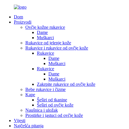
Dom
Proizvodi
Ovčje kožne rukavice
Dame
Muškarci
Rukavice od jelenje kože
Rukavice i rukavice od ovčje kože
Rukavice
Dame
Muškarci
Rukavice
Dame
Muškarci
Zakrpite rukavice od ovčje kože
Bebe rukavice i čizme
Kape
Šeširi od tkanine
Šeširi od ovčje kože
Naušnica i uložak
Prostirke i jastuci od ovčje kože
Vijesti
Najčešća pitanja