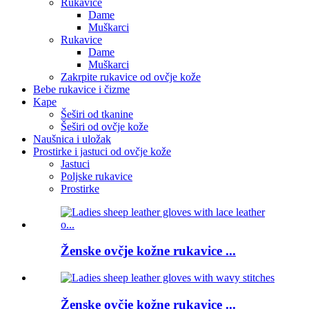
Rukavice
Dame
Muškarci
Rukavice
Dame
Muškarci
Zakrpite rukavice od ovčje kože
Bebe rukavice i čizme
Kape
Šeširi od tkanine
Šeširi od ovčje kože
Naušnica i uložak
Prostirke i jastuci od ovčje kože
Jastuci
Poljske rukavice
Prostirke
Ženske ovčje kožne rukavice ...
Ženske ovčje kožne rukavice ...