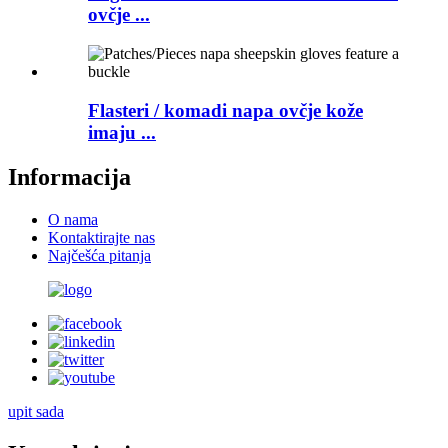
ovčje ...
Flasteri / komadi napa ovčje kože
imaju ...
Informacija
O nama
Kontaktirajte nas
Najčešća pitanja
upit sada