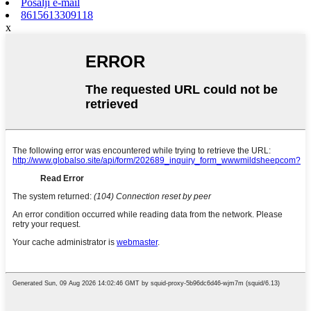
Pošalji e-mail
8615613309118
x