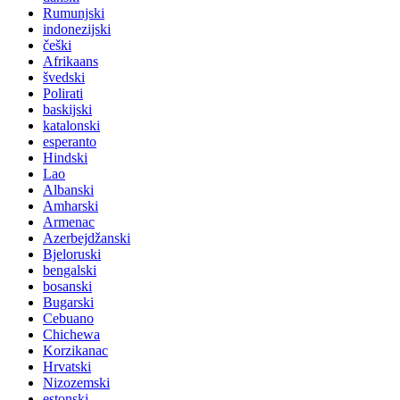
Rumunjski
indonezijski
češki
Afrikaans
švedski
Polirati
baskijski
katalonski
esperanto
Hindski
Lao
Albanski
Amharski
Armenac
Azerbejdžanski
Bjeloruski
bengalski
bosanski
Bugarski
Cebuano
Chichewa
Korzikanac
Hrvatski
Nizozemski
estonski