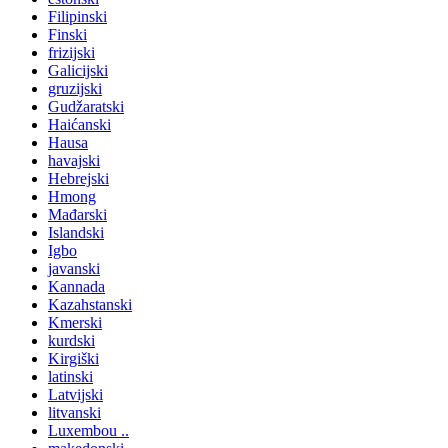
Filipinski
Finski
frizijski
Galicijski
gruzijski
Gudžaratski
Haićanski
Hausa
havajski
Hebrejski
Hmong
Mađarski
Islandski
Igbo
javanski
Kannada
Kazahstanski
Kmerski
kurdski
Kirgiški
latinski
Latvijski
litvanski
Luxembou ..