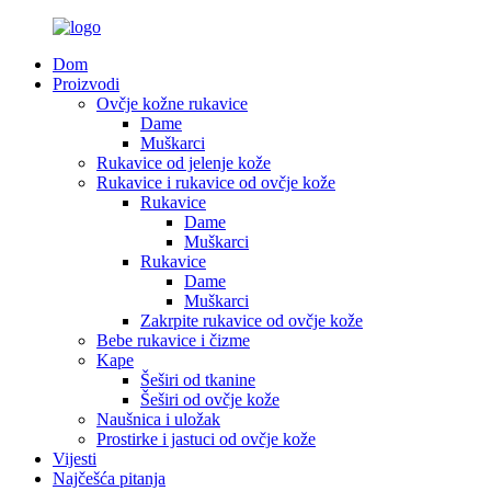
Dom
Proizvodi
Ovčje kožne rukavice
Dame
Muškarci
Rukavice od jelenje kože
Rukavice i rukavice od ovčje kože
Rukavice
Dame
Muškarci
Rukavice
Dame
Muškarci
Zakrpite rukavice od ovčje kože
Bebe rukavice i čizme
Kape
Šeširi od tkanine
Šeširi od ovčje kože
Naušnica i uložak
Prostirke i jastuci od ovčje kože
Vijesti
Najčešća pitanja