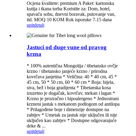
Ocjena kvalitete: premium A Paket: kartonska
kutija i tkana torba Koristite za: Dom, hotel,
spavaću sobu, dnevni boravak, putovanje van,
itd. MOQ 10 KOM Rok isporuke 7-15 dana
upit
detalj
Jastuci od duge vune od pravog
krzna
* 100% autentična Mongolija / tibetansko ovčje
krzno / tibetansko janjeće krzno / prirodna
kovrčava janjetina * Veličina: 40 * 40 cm, 45 *
45 cm, 50 * 50 cm, 60 * 60 cm * Boja: bijela,
siva, bež i boja gradijenta * Tibetanska kosa
izuzetno je dugačak, kovrčav, mekan i lagan *
Krzno je prozračno i hipoalergeno * Jednostrani
krzneni jastuk s mekanom podlogom od antilopa
* Prilagođene boje i dimenzije dostupne na
zahtjev * Umetak za jastuk nije uključen ili nije
uključen kao zahtjev * Dostupne odgovarajuće
deke & ...
upit
detalj