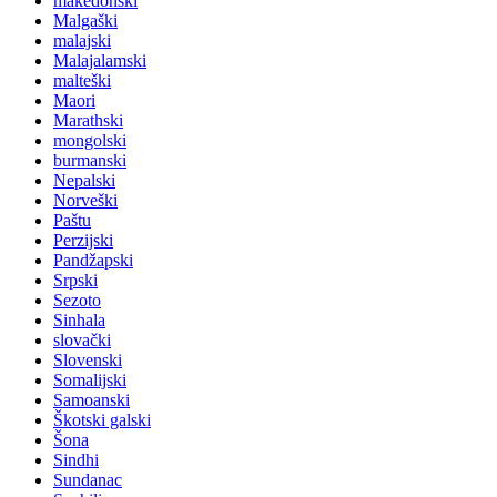
makedonski
Malgaški
malajski
Malajalamski
malteški
Maori
Marathski
mongolski
burmanski
Nepalski
Norveški
Paštu
Perzijski
Pandžapski
Srpski
Sezoto
Sinhala
slovački
Slovenski
Somalijski
Samoanski
Škotski galski
Šona
Sindhi
Sundanac