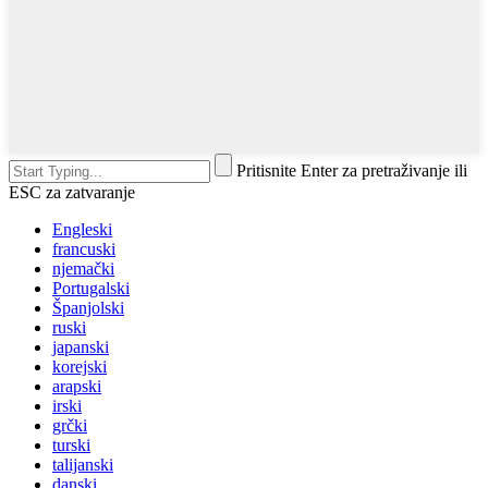
Pritisnite Enter za pretraživanje ili
ESC za zatvaranje
Engleski
francuski
njemački
Portugalski
Španjolski
ruski
japanski
korejski
arapski
irski
grčki
turski
talijanski
danski