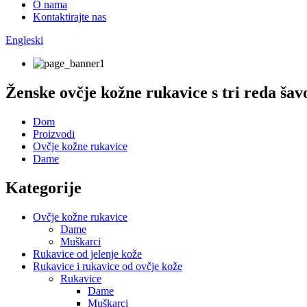
O nama
Kontaktirajte nas
Engleski
Ženske ovčje kožne rukavice s tri reda šav
Dom
Proizvodi
Ovčje kožne rukavice
Dame
Kategorije
Ovčje kožne rukavice
Dame
Muškarci
Rukavice od jelenje kože
Rukavice i rukavice od ovčje kože
Rukavice
Dame
Muškarci