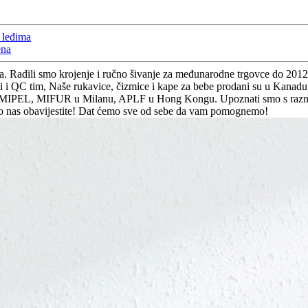
 leđima
ena
. Radili smo krojenje i ručno šivanje za međunarodne trgovce do 201
ati i QC tim, Naše rukavice, čizmice i kape za bebe prodani su u Kana
 MIPEL, MIFUR u Milanu, APLF u Hong Kongu. Upoznati smo s raznim 
no nas obavijestite! Dat ćemo sve od sebe da vam pomognemo!