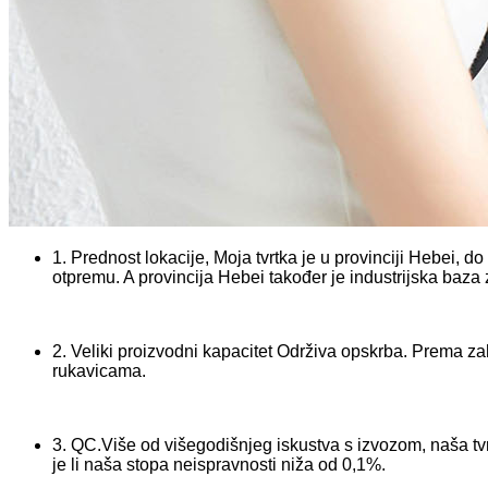
1. Prednost lokacije, Moja tvrtka je u provinciji Hebei, d
otpremu. A provincija Hebei također je industrijska baza z
2. Veliki proizvodni kapacitet Održiva opskrba. Prema z
rukavicama.
3. QC.Više od višegodišnjeg iskustva s izvozom, naša tvr
je li naša stopa neispravnosti niža od 0,1%.