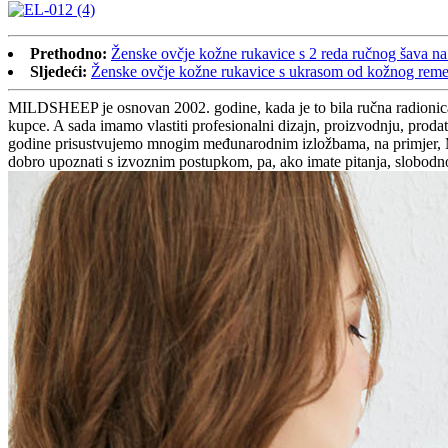
Prethodno:
Ženske ovčje kožne rukavice s 2 reda ručnog šava na
Sljedeći:
Ženske ovčje kožne rukavice s ukrasom od kožnog rem
MILDSHEEP je osnovan 2002. godine, kada je to bila ručna radionica
kupce. A sada imamo vlastiti profesionalni dizajn, proizvodnju, prod
godine prisustvujemo mnogim međunarodnim izložbama, na primjer,
dobro upoznati s izvoznim postupkom, pa, ako imate pitanja, slobod