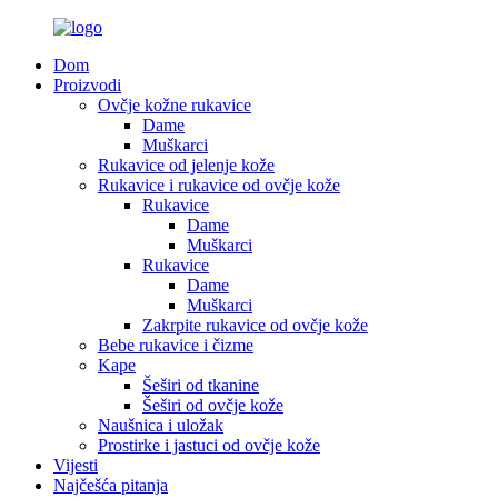
Dom
Proizvodi
Ovčje kožne rukavice
Dame
Muškarci
Rukavice od jelenje kože
Rukavice i rukavice od ovčje kože
Rukavice
Dame
Muškarci
Rukavice
Dame
Muškarci
Zakrpite rukavice od ovčje kože
Bebe rukavice i čizme
Kape
Šeširi od tkanine
Šeširi od ovčje kože
Naušnica i uložak
Prostirke i jastuci od ovčje kože
Vijesti
Najčešća pitanja