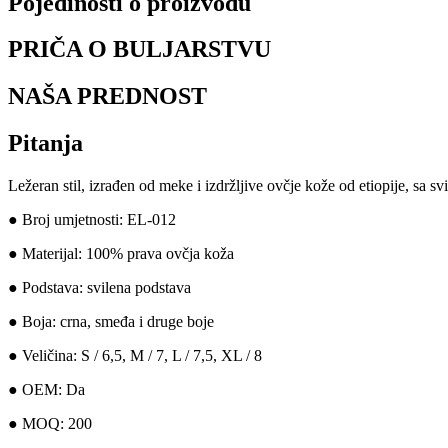
Pojedinosti o proizvodu
PRIČA O BULJARSTVU
NAŠA PREDNOST
Pitanja
Ležeran stil, izrađen od meke i izdržljive ovčje kože od etiopije, sa
● Broj umjetnosti: EL-012
● Materijal: 100% prava ovčja koža
● Podstava: svilena podstava
● Boja: crna, smeđa i druge boje
● Veličina: S / 6,5, M / 7, L / 7,5, XL / 8
● OEM: Da
● MOQ: 200