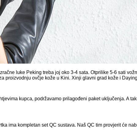
o zračne luke Peking treba joj oko 3-4 sata. Otprilike 5-6 sati vo
a proizvodnju ovčje kože u Kini. Xinji glavni grad kože i Daying f
ahtjevima kupca, podržavamo prilagođeni paket uključenja. A tak
tka ima kompletan set QC sustava. Naš QC tim provjerit će nabav