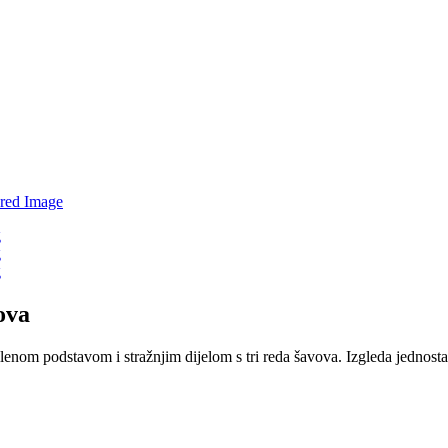
ova
 svilenom podstavom i stražnjim dijelom s tri reda šavova. Izgleda jedn