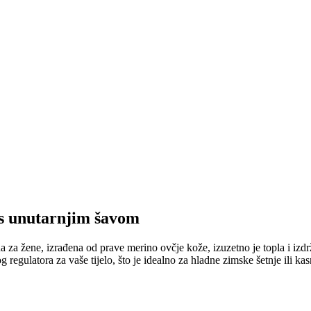
 s unutarnjim šavom
na za žene, izrađena od prave merino ovčje kože, izuzetno je topla i izd
 regulatora za vaše tijelo, što je idealno za hladne zimske šetnje ili ka