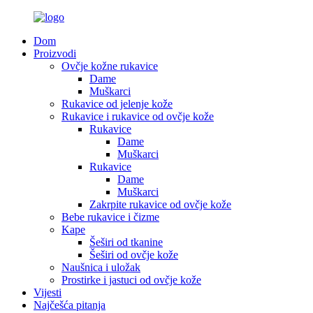
Dom
Proizvodi
Ovčje kožne rukavice
Dame
Muškarci
Rukavice od jelenje kože
Rukavice i rukavice od ovčje kože
Rukavice
Dame
Muškarci
Rukavice
Dame
Muškarci
Zakrpite rukavice od ovčje kože
Bebe rukavice i čizme
Kape
Šeširi od tkanine
Šeširi od ovčje kože
Naušnica i uložak
Prostirke i jastuci od ovčje kože
Vijesti
Najčešća pitanja