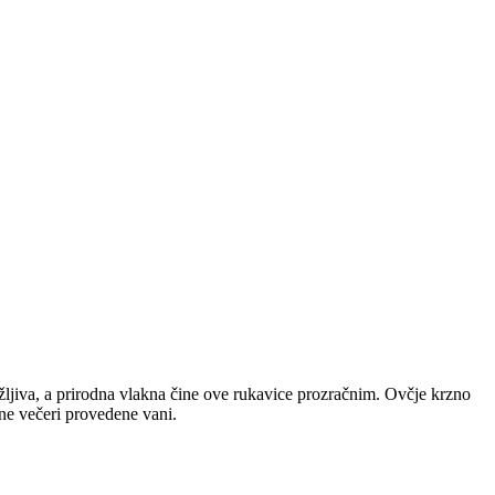
ržljiva, a prirodna vlakna čine ove rukavice prozračnim. Ovčje krzno
sne večeri provedene vani.