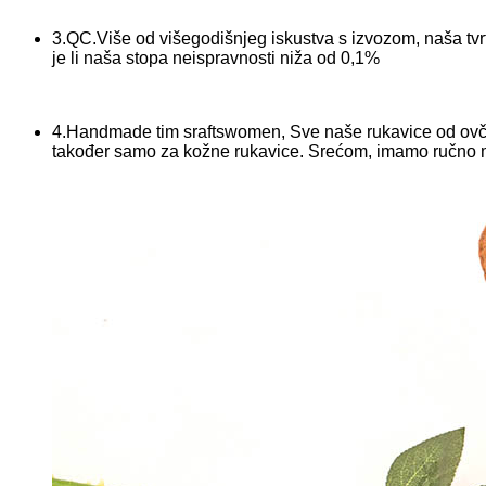
3.QC.Više od višegodišnjeg iskustva s izvozom, naša tvrt
je li naša stopa neispravnosti niža od 0,1%
4.Handmade tim sraftswomen, Sve naše rukavice od ovčje 
također samo za kožne rukavice. Srećom, imamo ručno 