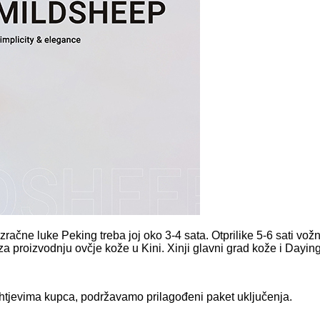
o zračne luke Peking treba joj oko 3-4 sata. Otprilike 5-6 sati vo
a proizvodnju ovčje kože u Kini. Xinji glavni grad kože i Daying f
ahtjevima kupca, podržavamo prilagođeni paket uključenja.