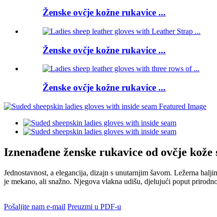
Ženske ovčje kožne rukavice ...
Ženske ovčje kožne rukavice ...
Ženske ovčje kožne rukavice ...
Iznenađene ženske rukavice od ovčje kože
Jednostavnost, a elegancija, dizajn s unutarnjim šavom. Ležerna halji
je mekano, ali snažno. Njegova vlakna udišu, djelujući poput prirodnog
Pošaljite nam e-mail
Preuzmi u PDF-u