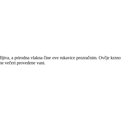
ržljiva, a prirodna vlakna čine ove rukavice prozračnim. Ovčje krzno
sne večeri provedene vani.