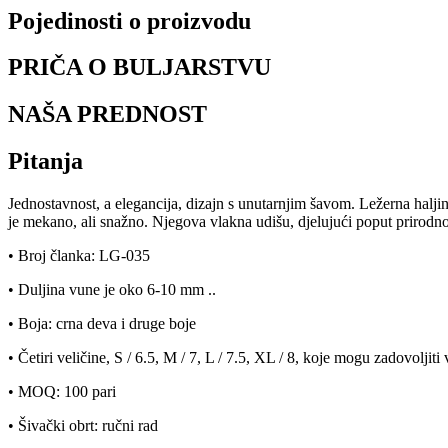
Pojedinosti o proizvodu
PRIČA O BULJARSTVU
NAŠA PREDNOST
Pitanja
Jednostavnost, a elegancija, dizajn s unutarnjim šavom. Ležerna halji
je mekano, ali snažno. Njegova vlakna udišu, djelujući poput prirodnog
• Broj članka: LG-035
• Duljina vune je oko 6-10 mm ..
• Boja: crna deva i druge boje
• Četiri veličine, S / 6.5, M / 7, L / 7.5, XL / 8, koje mogu zadovolji
• MOQ: 100 pari
• Šivački obrt: ručni rad