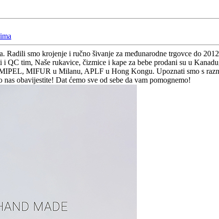
đima
. Radili smo krojenje i ručno šivanje za međunarodne trgovce do 201
ati i QC tim, Naše rukavice, čizmice i kape za bebe prodani su u Kana
 MIPEL, MIFUR u Milanu, APLF u Hong Kongu. Upoznati smo s raznim 
no nas obavijestite! Dat ćemo sve od sebe da vam pomognemo!