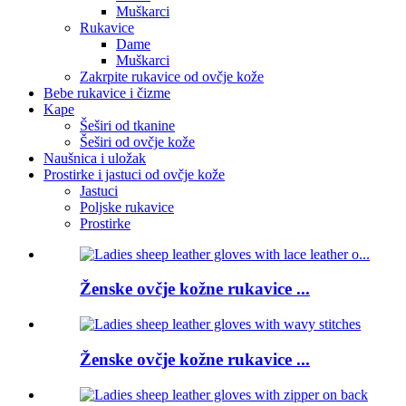
Muškarci
Rukavice
Dame
Muškarci
Zakrpite rukavice od ovčje kože
Bebe rukavice i čizme
Kape
Šeširi od tkanine
Šeširi od ovčje kože
Naušnica i uložak
Prostirke i jastuci od ovčje kože
Jastuci
Poljske rukavice
Prostirke
Ženske ovčje kožne rukavice ...
Ženske ovčje kožne rukavice ...