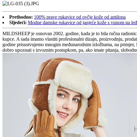
Prethodno:
100% prave rukavice od ovčje kože od antilopa
Sljedeći:
Modne damske rukavice od janjeće kože s vunom na le
MILDSHEEP je osnovan 2002. godine, kada je to bila ručna radionica
kupce. A sada imamo vlastiti profesionalni dizajn, proizvodnju, prod
godine prisustvujemo mnogim međunarodnim izložbama, na primjer,
dobro upoznati s izvoznim postupkom, pa, ako imate pitanja, slobod