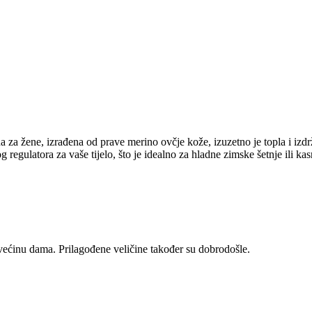
na za žene, izrađena od prave merino ovčje kože, izuzetno je topla i izd
 regulatora za vaše tijelo, što je idealno za hladne zimske šetnje ili ka
ti većinu dama. Prilagođene veličine također su dobrodošle.