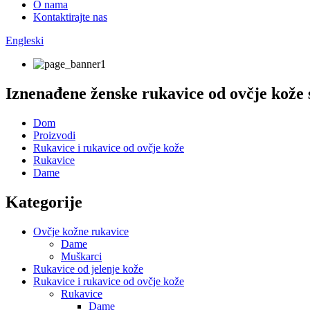
O nama
Kontaktirajte nas
Engleski
Iznenađene ženske rukavice od ovčje kože
Dom
Proizvodi
Rukavice i rukavice od ovčje kože
Rukavice
Dame
Kategorije
Ovčje kožne rukavice
Dame
Muškarci
Rukavice od jelenje kože
Rukavice i rukavice od ovčje kože
Rukavice
Dame