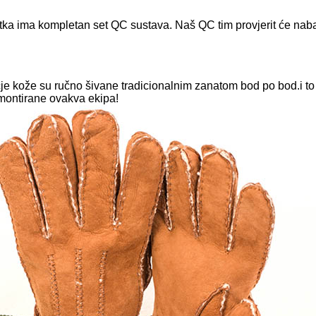
ka ima kompletan set QC sustava. Naš QC tim provjerit će nabav
kože su ručno šivane tradicionalnim zanatom bod po bod.i to m
montirane ovakva ekipa!