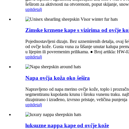
šeširom za aktivnosti na otvorenom, poput skijanje, snowbo
upit
detalj
Zimske krznene kape s vizirima od ovčje ko
Pojednostavljeni dizajn. Bez uznemirenih detalja, ovaj še
od ovčje kože. Gusta vuna za šišanje unutar kalupa prema 
u lijepim ili povremenim prilikama. ● Broj artikla: HW-0
upit
detalj
Napa ovčja koža oko šešira
Napravljeno od napa merino ovčje kože, toplo i prozračno
segmentiranu kupolastu krunu i široku vunenu traku. najb
dizajnirano i izrađeno, izvrsno pristaje, veličina punjenj
upit
detalj
luksuzne nappa kape od ovčje kože