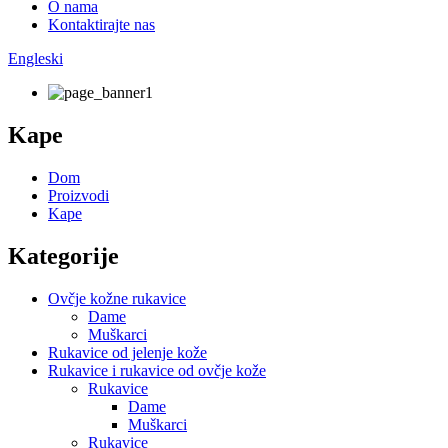
O nama
Kontaktirajte nas
Engleski
Kape
Dom
Proizvodi
Kape
Kategorije
Ovčje kožne rukavice
Dame
Muškarci
Rukavice od jelenje kože
Rukavice i rukavice od ovčje kože
Rukavice
Dame
Muškarci
Rukavice