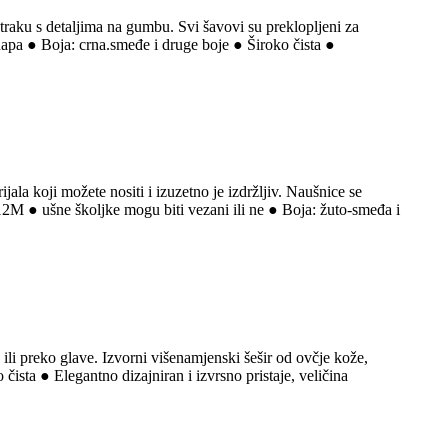
 traku s detaljima na gumbu. Svi šavovi su preklopljeni za
 napa ● Boja: crna.smeđe i druge boje ● Široko čista ●
jala koji možete nositi i izuzetno je izdržljiv. Naušnice se
12M ● ušne školjke mogu biti vezani ili ne ● Boja: žuto-smeđa i
 ili preko glave. Izvorni višenamjenski šešir od ovčje kože,
ista ● Elegantno dizajniran i izvrsno pristaje, veličina