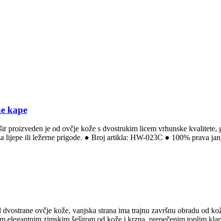
ne kape
šir proizveden je od ovčje kože s dvostrukim licem vrhunske kvalitete, 
e za lijepe ili ležerne prigode. ● Broj artikla: HW-023C ● 100% prava 
 od dvostrane ovčje kože, vanjska strana ima trajnu završnu obradu od k
vim elegantnim zimskim šeširom od kože i krzna, prepečenim toplim klapn