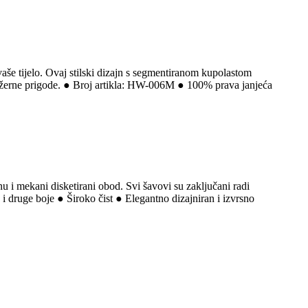
vaše tijelo. Ovaj stilski dizajn s segmentiranom kupolastom
ležerne prigode. ● Broj artikla: HW-006M ● 100% prava janjeća
u i mekani disketirani obod. Svi šavovi su zaključani radi
i druge boje ● Široko čist ● Elegantno dizajniran i izvrsno