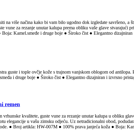
siti na više načina kako bi vam bilo ugodno dok izgledate savršeno, a šti
te vune za rezanje unutar kalupa prema obliku vaše glave stvarajući prir
Boja: Kamel.smeđe i druge boje ● Široko čist ● Elegantno dizajniran i iz
 ekstra guste i tople ovčje kože s trajnom vanjskom oblogom od antilopa.
eđa i druge boje ● Široko čist ● Elegantno dizajniran i izvrsno prista
ni remen
 vrhunske kvalitete, guste vune za rezanje unutar kalupa u obliku glave
otu elegancije u vašu zimsku odjeću. Uz netradicionalni obod, podudara
rigode. ● Broj artikla: HW-007M ● 100% prava janjeća koža ● Boja: Kami