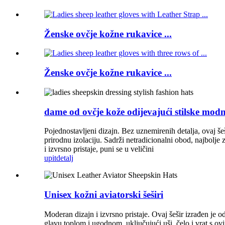
Ženske ovčje kožne rukavice ...
Ženske ovčje kožne rukavice ...
dame od ovčje kože odijevajući stilske mod
Pojednostavljeni dizajn. Bez uznemirenih detalja, ovaj še
prirodnu izolaciju. Sadrži netradicionalni obod, najbolj
i izvrsno pristaje, puni se u veličini
upit
detalj
Unisex kožni aviatorski šeširi
Moderan dizajn i izvrsno pristaje. Ovaj šešir izrađen je
glavu toplom i ugodnom, uključujući uši, čelo i vrat s o