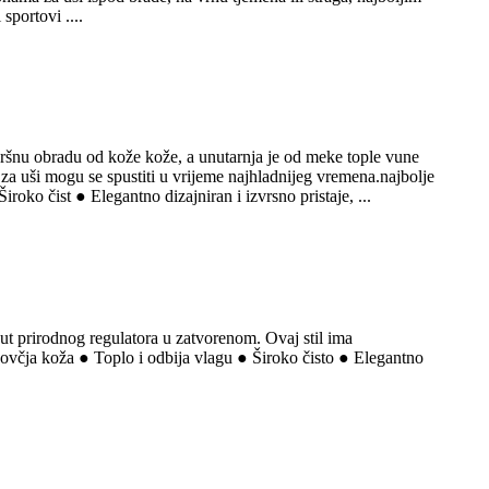
sportovi ....
avršnu obradu od kože kože, a unutarnja je od meke tople vune
 za uši mogu se spustiti u vrijeme najhladnijeg vremena.najbolje
ko čist ● Elegantno dizajniran i izvrsno pristaje, ...
ut prirodnog regulatora u zatvorenom. Ovaj stil ima
 ovčja koža ● Toplo i odbija vlagu ● Široko čisto ● Elegantno