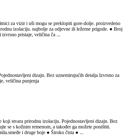
tnici za vizir i uši mogu se preklopiti gore-dolje. proizvedeno
odnu izolaciju. najbolje za odjevne ili ležerne prigode. ● Broj
vrsno pristaje, veličina ča ...
 Pojednostavljeni dizajn. Bez uznemirujućih detalja Izvrsno za
je, veličina punjenja
 koji stvara prirodnu izolaciju. Pojednostavljeni dizajn. Bez
jte se s kožnim remenom, a također ga možete poništiti.
la.smeđe i druge boje ● Široko čista ● ...