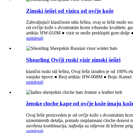
Zimski šeširi od vizira od ovčje kože
Zahvaljujući klasičnom stilu šešira, ovaj se šešir može no
od ovčije kože s dvostrukim licem vrhunske kvalitete, gus
artikla: HW-010M ● vizir se može preklopiti gore-dolje ● 
upit
detalj
Shearling Ovčji ruski vizir zimski šeširi
klasični ruski stil šešira, Ovaj šešir izrađen je od 100%
vanjske tipove ● Broj artikla: HW-008M ● Boja: Kamel sm
upit
detalj
ženske cloche kape od ovčje kože imaju kož
Ovaj šešir proizveden je od ovčje kože s dvostrukim licem
uznemirenih detalja, pomalo rasplamsani cloche donosi n
savršena kombinacija, najbolja za odjevne ili ležerne p
upit
detalj