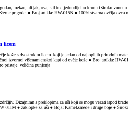
godan, mekan, ali jak, ovaj stil ima jednodijelnu krunu i široku vunenu
 ili ležerne prigode. ● Broj artikla: HW-015N ● 100% stvarna ovčija ovca
m licem
je kože s dvostrukim licem. koji je jedan od najtoplijih prirodnih materi
sičnoj izvornoj višenamjenskoj kapi od ovčje kože ● Broj artikla: HW-0
no pristaje, veličina punjenja
zdržljiv. Dizajniran s preklopima za uši koji se mogu vezati ispod brade
la: HW-011M ● zaklopke za uši ● Boja: Kamel.smeđe i druge boje ● Široko č