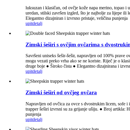
luksuzan i klasičan, od ovčje kože napa merino, topao i u
uredan, stilski završen izgled, što je najbolje za lijepe
Elegantno dizajniran i izvrsno pristaje, veličina punjenja
upit
detalj
Zimski šeširi s ovčjim ovčarima s dvostruki
Savršeni uniseks šešir-šešir, napravljen od 100% prave ovč
mogu vezati preko vrha ako se ne koriste. Riječ je o kla
druge boje ● Široko čista ● Elegantno dizajnirana i izvrs
upit
detalj
Zimski šeširi od ovčjeg ovčara
Napravljen od ovčica za ovce s dvostrukim licem, sofe i i
trapper šeširi izvrsni su za grijanje ušiju. ● Broj artik
punjenja
upit
detalj