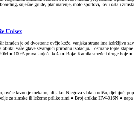
arding, snježne grude, planinarenje, moto sportovi, lov i ostali zimski 
že Unisex
šir izrađen je od dvostrane ovčje kože, vanjska strana ima izdržljivu z
obliku vaše glave stvarajući prirodnu izolaciju. Tostirane tople klapne
20M ● 100% prava janjeća koža ● Boja: Kamila.smeđe i druge boje ● Širo
, ovčje krzno je mekano, ali jako. Njegova vlakna udišu, djelujući pop
olje za zimske ili ležerne prilike zimi ● Broj artikla: HW-016N ● napa
a