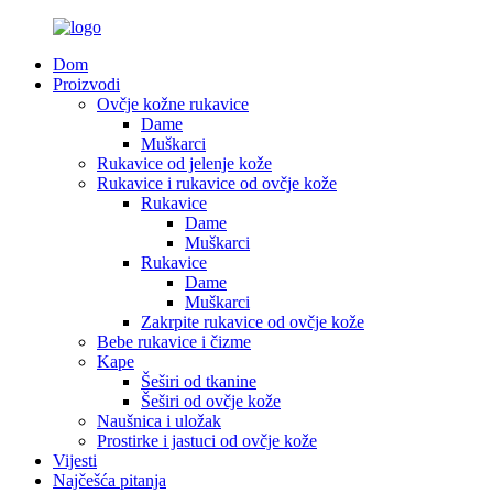
Dom
Proizvodi
Ovčje kožne rukavice
Dame
Muškarci
Rukavice od jelenje kože
Rukavice i rukavice od ovčje kože
Rukavice
Dame
Muškarci
Rukavice
Dame
Muškarci
Zakrpite rukavice od ovčje kože
Bebe rukavice i čizme
Kape
Šeširi od tkanine
Šeširi od ovčje kože
Naušnica i uložak
Prostirke i jastuci od ovčje kože
Vijesti
Najčešća pitanja