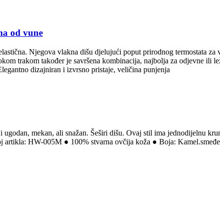
ima od vune
i elastična. Njegova vlakna dišu djelujući poput prirodnog termostata za 
kom trakom također je savršena kombinacija, najbolja za odjevne ili 
legantno dizajniran i izvrsno pristaje, veličina punjenja
 ugodan, mekan, ali snažan. Šeširi dišu. Ovaj stil ima jednodijelnu krun
 Broj artikla: HW-005M ● 100% stvarna ovčija koža ● Boja: Kamel.smeđe 