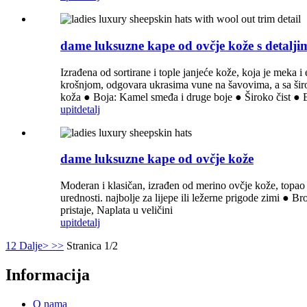
dame luksuzne kape od ovčje kože s detalj
Izrađena od sortirane i tople janjeće kože, koja je meka 
krošnjom, odgovara ukrasima vune na šavovima, a sa širo
koža ● Boja: Kamel smeđa i druge boje ● Široko čist ● E
upit
detalj
dame luksuzne kape od ovčje kože
Moderan i klasičan, izrađen od merino ovčje kože, topao i
urednosti. najbolje za lijepe ili ležerne prigode zimi ●
pristaje, Naplata u veličini
upit
detalj
1
2
Dalje>
>>
Stranica 1/2
Informacija
O nama