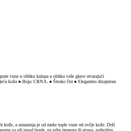
guste vune u obliku kalupa u obliku vaše glave stvarajući
janjeća koža ● Boja: CRNA. ● Široko čist ● Elegantno dizajniran
ože kože, a unutarnja je od meke tople vune od ovčje kože. Drži
ama za uši ispod brade, na vrhu tjemena ili straga, najboljim