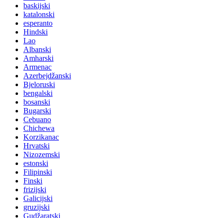
baskijski
katalonski
esperanto
Hindski
Lao
Albanski
Amharski
Armenac
Azerbejdžanski
Bjeloruski
bengalski
bosanski
Bugarski
Cebuano
Chichewa
Korzikanac
Hrvatski
Nizozemski
estonski
Filipinski
Finski
frizijski
Galicijski
gruzijski
Gudžaratski