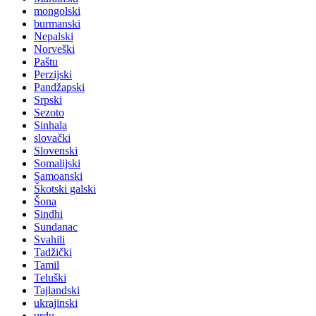
mongolski
burmanski
Nepalski
Norveški
Paštu
Perzijski
Pandžapski
Srpski
Sezoto
Sinhala
slovački
Slovenski
Somalijski
Samoanski
Škotski galski
Šona
Sindhi
Sundanac
Svahili
Tadžički
Tamil
Teluški
Tajlandski
ukrajinski
urdu