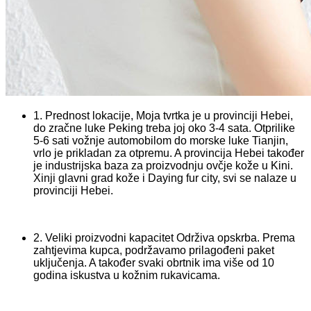
1. Prednost lokacije, Moja tvrtka je u provinciji Hebei,
do zračne luke Peking treba joj oko 3-4 sata. Otprilike
5-6 sati vožnje automobilom do morske luke Tianjin,
vrlo je prikladan za otpremu. A provincija Hebei također
je industrijska baza za proizvodnju ovčje kože u Kini.
Xinji glavni grad kože i Daying fur city, svi se nalaze u
provinciji Hebei.
2. Veliki proizvodni kapacitet Održiva opskrba. Prema
zahtjevima kupca, podržavamo prilagođeni paket
uključenja. A također svaki obrtnik ima više od 10
godina iskustva u kožnim rukavicama.