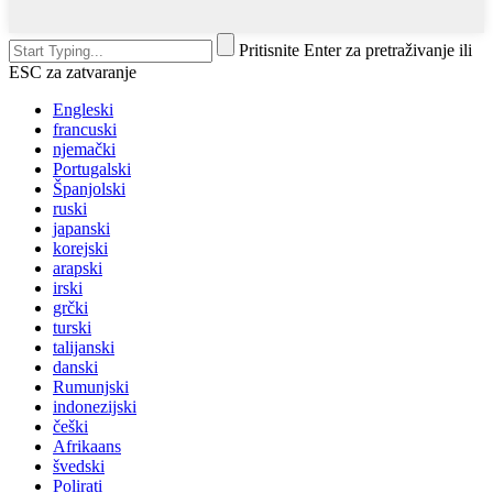
Pritisnite Enter za pretraživanje ili
ESC za zatvaranje
Engleski
francuski
njemački
Portugalski
Španjolski
ruski
japanski
korejski
arapski
irski
grčki
turski
talijanski
danski
Rumunjski
indonezijski
češki
Afrikaans
švedski
Polirati