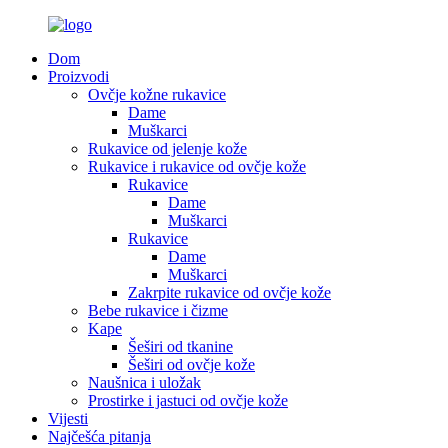
Dom
Proizvodi
Ovčje kožne rukavice
Dame
Muškarci
Rukavice od jelenje kože
Rukavice i rukavice od ovčje kože
Rukavice
Dame
Muškarci
Rukavice
Dame
Muškarci
Zakrpite rukavice od ovčje kože
Bebe rukavice i čizme
Kape
Šeširi od tkanine
Šeširi od ovčje kože
Naušnica i uložak
Prostirke i jastuci od ovčje kože
Vijesti
Najčešća pitanja