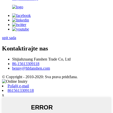
upit sada
Kontaktirajte nas
Shijiahzuang Fanshen Trade Co, Ltd
86-15613309118
benny@hbfanshen.com
© Copyright - 2010-2020: Sva prava pridržana.
Pošalji e-mail
8615613309118
x