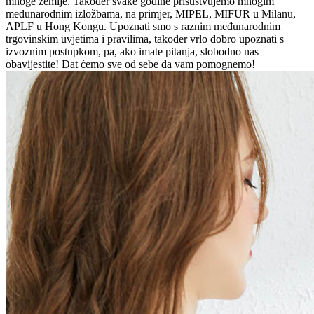
mnoge zemlje. Također svake godine prisustvujemo mnogim
međunarodnim izložbama, na primjer, MIPEL, MIFUR u Milanu,
APLF u Hong Kongu. Upoznati smo s raznim međunarodnim
trgovinskim uvjetima i pravilima, također vrlo dobro upoznati s
izvoznim postupkom, pa, ako imate pitanja, slobodno nas
obavijestite! Dat ćemo sve od sebe da vam pomognemo!