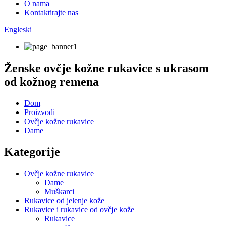
O nama
Kontaktirajte nas
Engleski
Ženske ovčje kožne rukavice s ukrasom
od kožnog remena
Dom
Proizvodi
Ovčje kožne rukavice
Dame
Kategorije
Ovčje kožne rukavice
Dame
Muškarci
Rukavice od jelenje kože
Rukavice i rukavice od ovčje kože
Rukavice