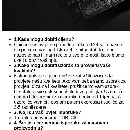
1.Kada mogu dobiti cijenu?
Obično dostavljamo ponude u roku od 24 sata nakon
što primimo vaš upit. Ako želite hitno dobiti cijenu,
nazovite nas ili nam recite u svojoj e-pošti kako bismo
uzeli u obzir vaš upit.
2.Kako mogu dobiti uzorak za provjeru vaše
kvalitete?
Nakon potvrde cijene možete zatražiti uzorke da
provjere našu kvalitetu. Ako vam treba samo uzorak za
provjeru dizajna i kvalitete, pružit ćemo vam uzorak
besplatno, sve dok si priuštite brzu pošiljku. Uzorci će
obično biti spremni za isporuku u roku od 1 tjedna. A
uzorci će vam biti poslani putem expressa i stići će za
3-5 radnih dana.
3. Koji su vaši uvjeti isporuke?
Trenutno prihvaćamo FOB, CIF.
4. Što je s vremenom isporuke za masovnu
proizvodnju?