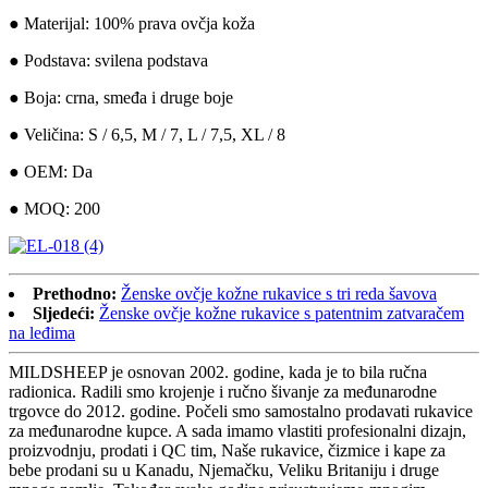
● Materijal: 100% prava ovčja koža
● Podstava: svilena podstava
● Boja: crna, smeđa i druge boje
● Veličina: S / 6,5, M / 7, L / 7,5, XL / 8
● OEM: Da
● MOQ: 200
Prethodno:
Ženske ovčje kožne rukavice s tri reda šavova
Sljedeći:
Ženske ovčje kožne rukavice s patentnim zatvaračem
na leđima
MILDSHEEP je osnovan 2002. godine, kada je to bila ručna
radionica. Radili smo krojenje i ručno šivanje za međunarodne
trgovce do 2012. godine. Počeli smo samostalno prodavati rukavice
za međunarodne kupce. A sada imamo vlastiti profesionalni dizajn,
proizvodnju, prodati i QC tim, Naše rukavice, čizmice i kape za
bebe prodani su u Kanadu, Njemačku, Veliku Britaniju i druge