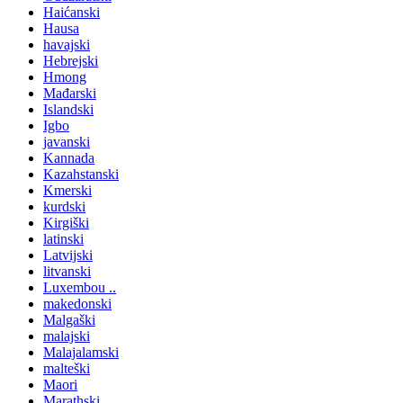
Haićanski
Hausa
havajski
Hebrejski
Hmong
Mađarski
Islandski
Igbo
javanski
Kannada
Kazahstanski
Kmerski
kurdski
Kirgiški
latinski
Latvijski
litvanski
Luxembou ..
makedonski
Malgaški
malajski
Malajalamski
malteški
Maori
Marathski