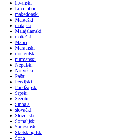
litvanski
Luxembou ..
makedonski
Malgaški
malajski
Malajalamski
malteški
Maori
Marathski
mongolski
burmanski
Nepalski
Norveški
Paštu
Perzijski
Pandžapski
Srpski
Sezoto
Sinhala
slovački
Slovenski
Somalijski
Samoanski
Škotski galski
Šona