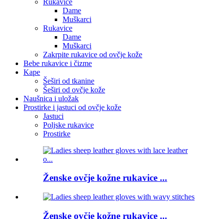
Rukavice
Dame
Muškarci
Rukavice
Dame
Muškarci
Zakrpite rukavice od ovčje kože
Bebe rukavice i čizme
Kape
Šeširi od tkanine
Šeširi od ovčje kože
Naušnica i uložak
Prostirke i jastuci od ovčje kože
Jastuci
Poljske rukavice
Prostirke
Ženske ovčje kožne rukavice ...
Ženske ovčje kožne rukavice ...