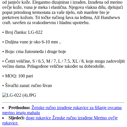
od janjeće kože. Elegantno dizajniran i izrađen. Izrađena od merino
ovčje kože, vuna je meka i elastična. Njegova vlakna dišu, djelujući
poput prirodnog termostata za vaše tijelo, rub manšete bio je
prekriven kožom. Tri točke ručnog šava na leđima, All Handsewn
craft. savršen za svakodnevnu i hladnu upotrebu.
• Broj članka: LG-022
• Duljina vune je oko 6-10 mm ..
• Boja: crna žutosmeđa i druge boje
• Četiri veličine, S / 6.5, M / 7, L / 7.5, XL / 8, koje mogu zadovoljiti
većinu dama. Prilagođene veličine također su dobrodošle.
• MOQ: 100 pari
• Šivački zanat: ručno šivan
Prethodno:
Ženske ručno izrađene rukavice za šišanje ovcama
merino imaju mahalu
Sljedeći:
duge rukavice Ženske ručno izrađene Merino ovčje
rukavice