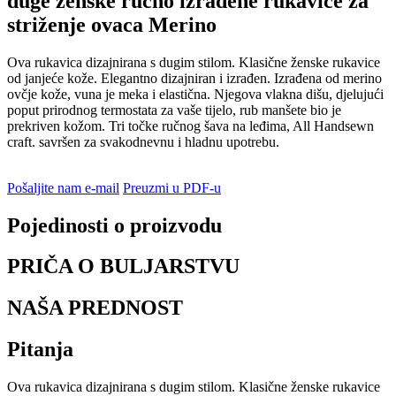
duge ženske ručno izrađene rukavice za
striženje ovaca Merino
Ova rukavica dizajnirana s dugim stilom. Klasične ženske rukavice
od janjeće kože. Elegantno dizajniran i izrađen. Izrađena od merino
ovčje kože, vuna je meka i elastična. Njegova vlakna dišu, djelujući
poput prirodnog termostata za vaše tijelo, rub manšete bio je
prekriven kožom. Tri točke ručnog šava na leđima, All Handsewn
craft. savršen za svakodnevnu i hladnu upotrebu.
Pošaljite nam e-mail
Preuzmi u PDF-u
Pojedinosti o proizvodu
PRIČA O BULJARSTVU
NAŠA PREDNOST
Pitanja
Ova rukavica dizajnirana s dugim stilom. Klasične ženske rukavice