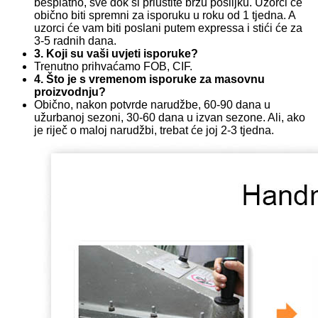
besplatno, sve dok si priuštite brzu pošiljku. Uzorci će
obično biti spremni za isporuku u roku od 1 tjedna. A
uzorci će vam biti poslani putem expressa i stići će za
3-5 radnih dana.
3. Koji su vaši uvjeti isporuke?
Trenutno prihvaćamo FOB, CIF.
4. Što je s vremenom isporuke za masovnu
proizvodnju?
Obično, nakon potvrde narudžbe, 60-90 dana u
užurbanoj sezoni, 30-60 dana u izvan sezone. Ali, ako
je riječ o maloj narudžbi, trebat će joj 2-3 tjedna.