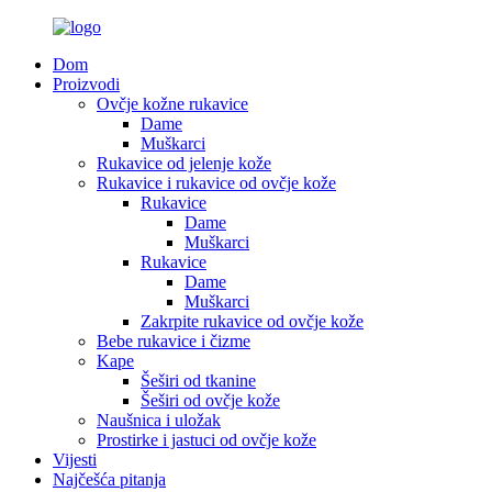
Dom
Proizvodi
Ovčje kožne rukavice
Dame
Muškarci
Rukavice od jelenje kože
Rukavice i rukavice od ovčje kože
Rukavice
Dame
Muškarci
Rukavice
Dame
Muškarci
Zakrpite rukavice od ovčje kože
Bebe rukavice i čizme
Kape
Šeširi od tkanine
Šeširi od ovčje kože
Naušnica i uložak
Prostirke i jastuci od ovčje kože
Vijesti
Najčešća pitanja