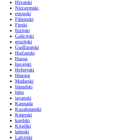
Hrvatski
Nizozemski
estonski
Filipinski
Finski
frizijski
Galicijski
gruzijski
Gudžaratski
Haićanski
Hausa
havajski
Hebrejski
Hmong
Mađarski
Islandski
Igbo
javanski
Kannada
Kazahstanski
Kmerski
kurdski
Kirgiški
latinski
Latvijski