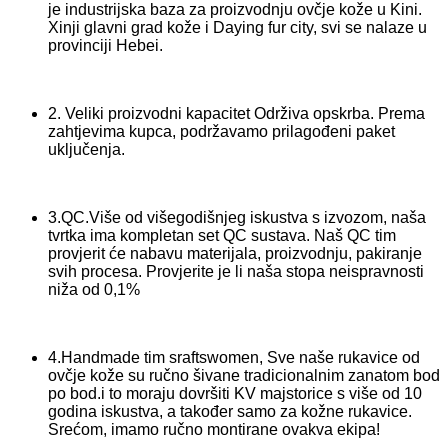
je industrijska baza za proizvodnju ovčje kože u Kini.
Xinji glavni grad kože i Daying fur city, svi se nalaze u
provinciji Hebei.
2. Veliki proizvodni kapacitet Održiva opskrba. Prema
zahtjevima kupca, podržavamo prilagođeni paket
uključenja.
3.QC.Više od višegodišnjeg iskustva s izvozom, naša
tvrtka ima kompletan set QC sustava. Naš QC tim
provjerit će nabavu materijala, proizvodnju, pakiranje
svih procesa. Provjerite je li naša stopa neispravnosti
niža od 0,1%
4.Handmade tim sraftswomen, Sve naše rukavice od
ovčje kože su ručno šivane tradicionalnim zanatom bod
po bod.i to moraju dovršiti KV majstorice s više od 10
godina iskustva, a također samo za kožne rukavice.
Srećom, imamo ručno montirane ovakva ekipa!