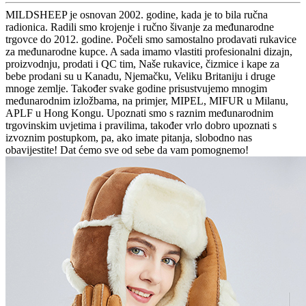
MILDSHEEP je osnovan 2002. godine, kada je to bila ručna
radionica. Radili smo krojenje i ručno šivanje za međunarodne
trgovce do 2012. godine. Počeli smo samostalno prodavati rukavice
za međunarodne kupce. A sada imamo vlastiti profesionalni dizajn,
proizvodnju, prodati i QC tim, Naše rukavice, čizmice i kape za
bebe prodani su u Kanadu, Njemačku, Veliku Britaniju i druge
mnoge zemlje. Također svake godine prisustvujemo mnogim
međunarodnim izložbama, na primjer, MIPEL, MIFUR u Milanu,
APLF u Hong Kongu. Upoznati smo s raznim međunarodnim
trgovinskim uvjetima i pravilima, također vrlo dobro upoznati s
izvoznim postupkom, pa, ako imate pitanja, slobodno nas
obavijestite! Dat ćemo sve od sebe da vam pomognemo!