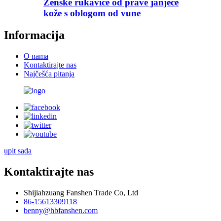
Ženske rukavice od prave janjeće
kože s oblogom od vune
Informacija
O nama
Kontaktirajte nas
Najčešća pitanja
upit sada
Kontaktirajte nas
Shijiahzuang Fanshen Trade Co, Ltd
86-15613309118
benny@hbfanshen.com