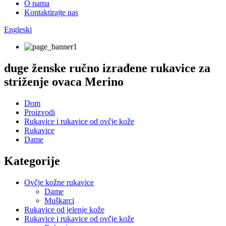
O nama
Kontaktirajte nas
Engleski
duge ženske ručno izrađene rukavice za
striženje ovaca Merino
Dom
Proizvodi
Rukavice i rukavice od ovčje kože
Rukavice
Dame
Kategorije
Ovčje kožne rukavice
Dame
Muškarci
Rukavice od jelenje kože
Rukavice i rukavice od ovčje kože