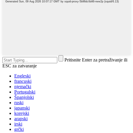
Pritisnite Enter za pretraživanje ili
ESC za zatvaranje
Engleski
francuski
njemački
Portugalski
Španjolski
ruski
japanski
korejski
arapski
irski
grčki