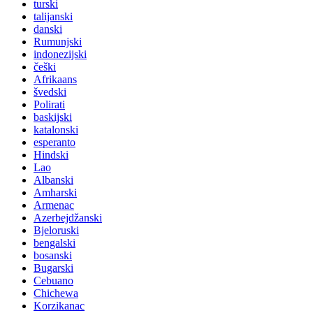
turski
talijanski
danski
Rumunjski
indonezijski
češki
Afrikaans
švedski
Polirati
baskijski
katalonski
esperanto
Hindski
Lao
Albanski
Amharski
Armenac
Azerbejdžanski
Bjeloruski
bengalski
bosanski
Bugarski
Cebuano
Chichewa
Korzikanac