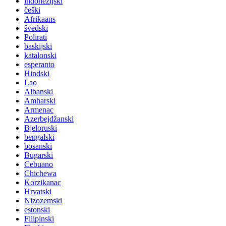
indonezijski
češki
Afrikaans
švedski
Polirati
baskijski
katalonski
esperanto
Hindski
Lao
Albanski
Amharski
Armenac
Azerbejdžanski
Bjeloruski
bengalski
bosanski
Bugarski
Cebuano
Chichewa
Korzikanac
Hrvatski
Nizozemski
estonski
Filipinski