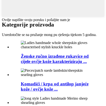
Ovdje napišite svoju poruku i pošaljite nam je
Kategorije proizvoda
Usredotočite se na pružanje mong pu rješenja tijekom 5 godina.
Ženske ručno izrađene rukavice od
cijele ovčje kože karakteriziraju ...
Komadići / krpa od antilop janjeće
kože / ovčje kože ...