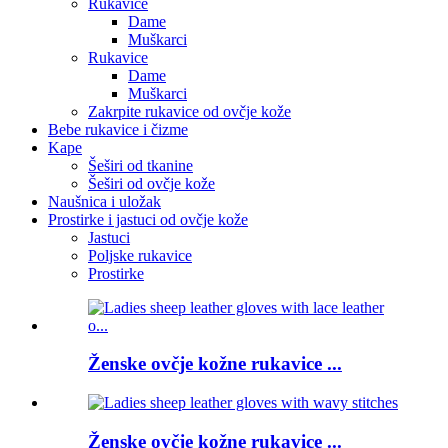
Rukavice
Dame
Muškarci
Rukavice
Dame
Muškarci
Zakrpite rukavice od ovčje kože
Bebe rukavice i čizme
Kape
Šeširi od tkanine
Šeširi od ovčje kože
Naušnica i uložak
Prostirke i jastuci od ovčje kože
Jastuci
Poljske rukavice
Prostirke
Ženske ovčje kožne rukavice ...
Ženske ovčje kožne rukavice ...