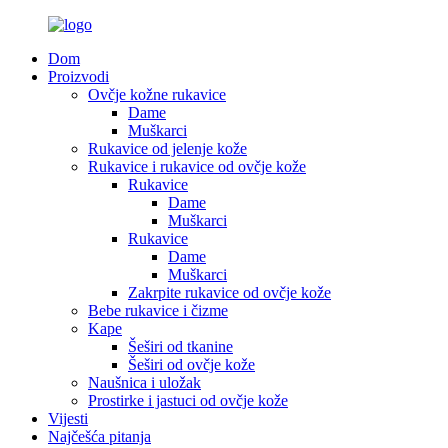
Dom
Proizvodi
Ovčje kožne rukavice
Dame
Muškarci
Rukavice od jelenje kože
Rukavice i rukavice od ovčje kože
Rukavice
Dame
Muškarci
Rukavice
Dame
Muškarci
Zakrpite rukavice od ovčje kože
Bebe rukavice i čizme
Kape
Šeširi od tkanine
Šeširi od ovčje kože
Naušnica i uložak
Prostirke i jastuci od ovčje kože
Vijesti
Najčešća pitanja