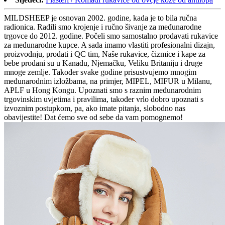
MILDSHEEP je osnovan 2002. godine, kada je to bila ručna
radionica. Radili smo krojenje i ručno šivanje za međunarodne
trgovce do 2012. godine. Počeli smo samostalno prodavati rukavice
za međunarodne kupce. A sada imamo vlastiti profesionalni dizajn,
proizvodnju, prodati i QC tim, Naše rukavice, čizmice i kape za
bebe prodani su u Kanadu, Njemačku, Veliku Britaniju i druge
mnoge zemlje. Također svake godine prisustvujemo mnogim
međunarodnim izložbama, na primjer, MIPEL, MIFUR u Milanu,
APLF u Hong Kongu. Upoznati smo s raznim međunarodnim
trgovinskim uvjetima i pravilima, također vrlo dobro upoznati s
izvoznim postupkom, pa, ako imate pitanja, slobodno nas
obavijestite! Dat ćemo sve od sebe da vam pomognemo!