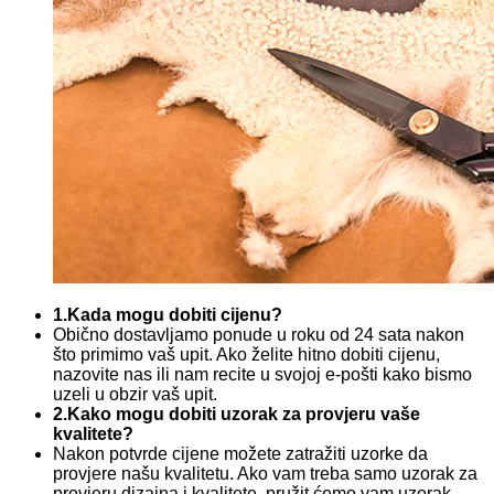
1.Kada mogu dobiti cijenu?
Obično dostavljamo ponude u roku od 24 sata nakon
što primimo vaš upit. Ako želite hitno dobiti cijenu,
nazovite nas ili nam recite u svojoj e-pošti kako bismo
uzeli u obzir vaš upit.
2.Kako mogu dobiti uzorak za provjeru vaše
kvalitete?
Nakon potvrde cijene možete zatražiti uzorke da
provjere našu kvalitetu. Ako vam treba samo uzorak za
provjeru dizajna i kvalitete, pružit ćemo vam uzorak