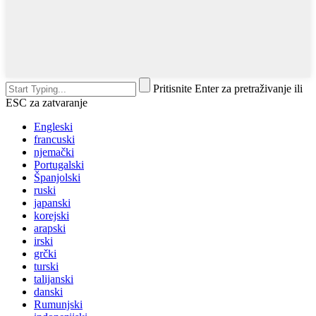
Pritisnite Enter za pretraživanje ili
ESC za zatvaranje
Engleski
francuski
njemački
Portugalski
Španjolski
ruski
japanski
korejski
arapski
irski
grčki
turski
talijanski
danski
Rumunjski