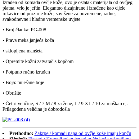
Izrađen od komada ovčje kože, ovo je ostatak materijala od ovčjeg
platna, vrlo je jeftin. Elegantno dizajnirane i izrađene kao cijele
rukavice od prozirne kože, savršene za povremene, radne,
svakodnevne i hladne vremenske uvjete.
• Broj članka: PG-008
• Prava meka janjeća koža
• sklopljena manšeta
• Opremite kožni zatvarač s kopčom
• Potpuno ručno izrađen
• Boja: miješane boje
• Obrišite
• Četiri veličine, S / 7 M / 8 za žene, L / 9 XL / 10 za muškarce,.
Prilagođena veličina je dobrodošla
Prethodno:
Zakrpe / komadi napa od ovčje kože imaju kopču
Sljedeći:
Flasteri / Komadi rukavice od ovčje kože od antilopa