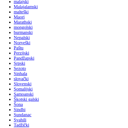
malajski
Malajalamski
malteški
Maori
Marathski
mongolski
burmanski
Nepalski
Norveški
Paštu
Perzijski
Pandžapski
Srpski
Sezoto
Sinhala
slovački
Slovenski
Somalijski
Samoanski
Škotski galski
Šona
Sindhi
Sundanac
Svahili
Tadžički