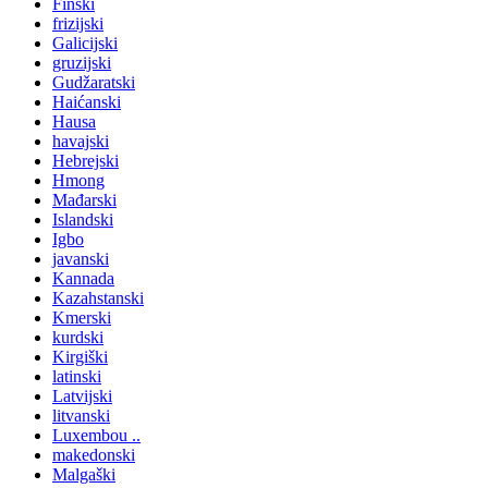
Finski
frizijski
Galicijski
gruzijski
Gudžaratski
Haićanski
Hausa
havajski
Hebrejski
Hmong
Mađarski
Islandski
Igbo
javanski
Kannada
Kazahstanski
Kmerski
kurdski
Kirgiški
latinski
Latvijski
litvanski
Luxembou ..
makedonski
Malgaški