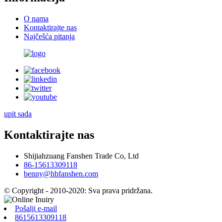
O nama
Kontaktirajte nas
Najčešća pitanja
upit sada
Kontaktirajte nas
Shijiahzuang Fanshen Trade Co, Ltd
86-15613309118
benny@hbfanshen.com
© Copyright - 2010-2020: Sva prava pridržana.
Pošalji e-mail
8615613309118