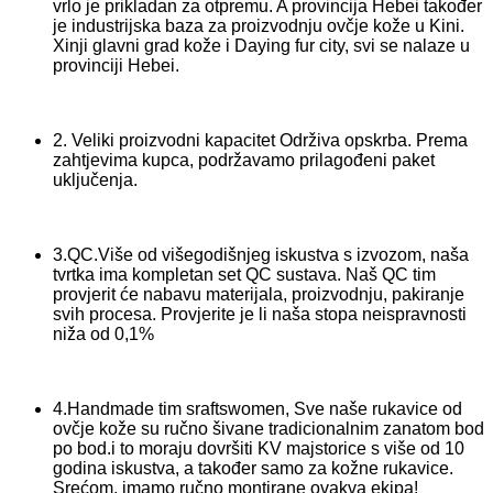
vrlo je prikladan za otpremu. A provincija Hebei također
je industrijska baza za proizvodnju ovčje kože u Kini.
Xinji glavni grad kože i Daying fur city, svi se nalaze u
provinciji Hebei.
2. Veliki proizvodni kapacitet Održiva opskrba. Prema
zahtjevima kupca, podržavamo prilagođeni paket
uključenja.
3.QC.Više od višegodišnjeg iskustva s izvozom, naša
tvrtka ima kompletan set QC sustava. Naš QC tim
provjerit će nabavu materijala, proizvodnju, pakiranje
svih procesa. Provjerite je li naša stopa neispravnosti
niža od 0,1%
4.Handmade tim sraftswomen, Sve naše rukavice od
ovčje kože su ručno šivane tradicionalnim zanatom bod
po bod.i to moraju dovršiti KV majstorice s više od 10
godina iskustva, a također samo za kožne rukavice.
Srećom, imamo ručno montirane ovakva ekipa!