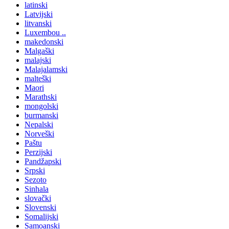
latinski
Latvijski
litvanski
Luxembou ..
makedonski
Malgaški
malajski
Malajalamski
malteški
Maori
Marathski
mongolski
burmanski
Nepalski
Norveški
Paštu
Perzijski
Pandžapski
Srpski
Sezoto
Sinhala
slovački
Slovenski
Somalijski
Samoanski