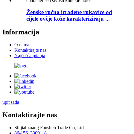
Ženske ručno izrađene rukavice od
cijele ovčje kože karakteriziraju ...
Informacija
O nama
Kontaktirajte nas
Najčešća pitanja
upit sada
Kontaktirajte nas
Shijiahzuang Fanshen Trade Co, Ltd
86-15613309118