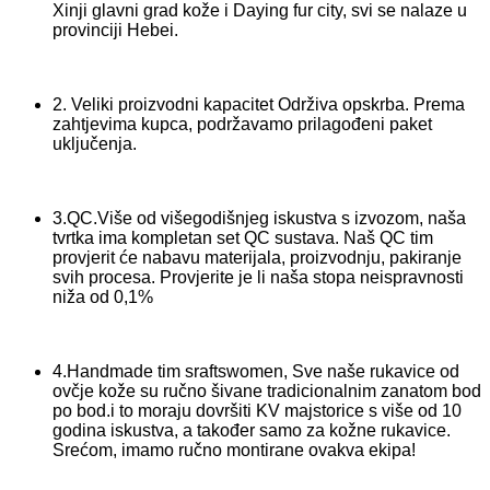
Xinji glavni grad kože i Daying fur city, svi se nalaze u
provinciji Hebei.
2. Veliki proizvodni kapacitet Održiva opskrba. Prema
zahtjevima kupca, podržavamo prilagođeni paket
uključenja.
3.QC.Više od višegodišnjeg iskustva s izvozom, naša
tvrtka ima kompletan set QC sustava. Naš QC tim
provjerit će nabavu materijala, proizvodnju, pakiranje
svih procesa. Provjerite je li naša stopa neispravnosti
niža od 0,1%
4.Handmade tim sraftswomen, Sve naše rukavice od
ovčje kože su ručno šivane tradicionalnim zanatom bod
po bod.i to moraju dovršiti KV majstorice s više od 10
godina iskustva, a također samo za kožne rukavice.
Srećom, imamo ručno montirane ovakva ekipa!