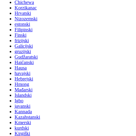
Chichewa
Korzikanac
Hrvatski
Nizozemski
estonski
Filipinski
Finski
frizijski
Galicijski
gruzijski
Gudžaratski
Haićanski
Hausa
havajski
Hebrejski
Hmong
Mađarski
Islandski
Igbo
javanski
Kannada
Kazahstanski
Kmerski
kurdski
Kirgiški