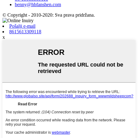
benny@hbfanshen.com
© Copyright - 2010-2020: Sva prava pridržana.
Pošalji e-mail
8615613309118
x