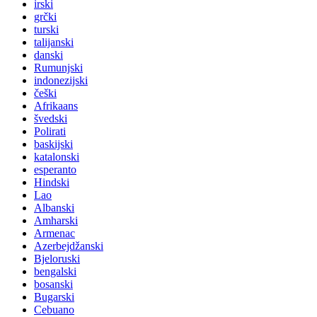
irski
grčki
turski
talijanski
danski
Rumunjski
indonezijski
češki
Afrikaans
švedski
Polirati
baskijski
katalonski
esperanto
Hindski
Lao
Albanski
Amharski
Armenac
Azerbejdžanski
Bjeloruski
bengalski
bosanski
Bugarski
Cebuano