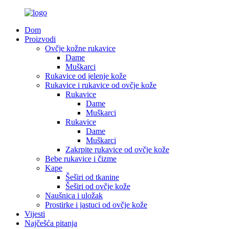
Dom
Proizvodi
Ovčje kožne rukavice
Dame
Muškarci
Rukavice od jelenje kože
Rukavice i rukavice od ovčje kože
Rukavice
Dame
Muškarci
Rukavice
Dame
Muškarci
Zakrpite rukavice od ovčje kože
Bebe rukavice i čizme
Kape
Šeširi od tkanine
Šeširi od ovčje kože
Naušnica i uložak
Prostirke i jastuci od ovčje kože
Vijesti
Najčešća pitanja