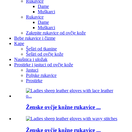
Rukavice
Dame
Muškarci
Rukavice
Dame
Muškarci
Zakrpite rukavice od ovčje kože
Bebe rukavice i čizme
Kape
Šeširi od tkanine
Šeširi od ovčje kože
Naušnica i uložak
Prostirke i jastuci od ovčje kože
Jastuci
Poljske rukavice
Prostirke
Ženske ovčje kožne rukavice ...
Ženske ovčje kožne rukavice ...