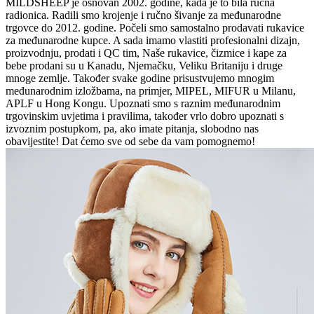
MILDSHEEP je osnovan 2002. godine, kada je to bila ručna
radionica. Radili smo krojenje i ručno šivanje za međunarodne
trgovce do 2012. godine. Počeli smo samostalno prodavati rukavice
za međunarodne kupce. A sada imamo vlastiti profesionalni dizajn,
proizvodnju, prodati i QC tim, Naše rukavice, čizmice i kape za
bebe prodani su u Kanadu, Njemačku, Veliku Britaniju i druge
mnoge zemlje. Također svake godine prisustvujemo mnogim
međunarodnim izložbama, na primjer, MIPEL, MIFUR u Milanu,
APLF u Hong Kongu. Upoznati smo s raznim međunarodnim
trgovinskim uvjetima i pravilima, također vrlo dobro upoznati s
izvoznim postupkom, pa, ako imate pitanja, slobodno nas
obavijestite! Dat ćemo sve od sebe da vam pomognemo!