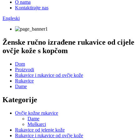
O nama
Kontaktirajte nas
Engleski
Ženske ručno izrađene rukavice od cijele
ovčje kože s kopčom
Dom
Proizvodi
Rukavice i rukavice od ovčje kože
Rukavice
Dame
Kategorije
Ovčje kožne rukavice
Dame
Muškarci
Rukavice od jelenje kože
Rukavice i rukavice od ovčje kože