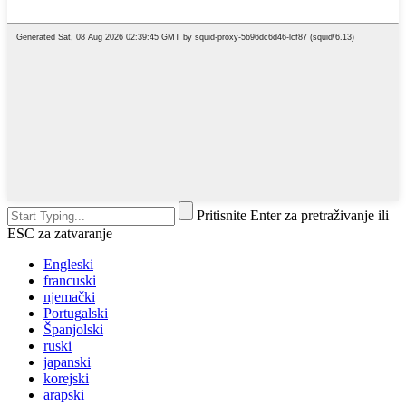
Pritisnite Enter za pretraživanje ili
ESC za zatvaranje
Engleski
francuski
njemački
Portugalski
Španjolski
ruski
japanski
korejski
arapski