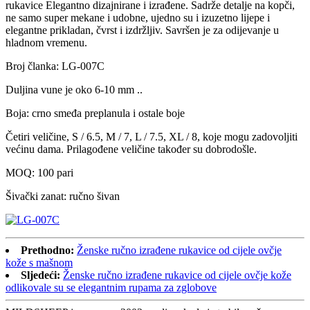
rukavice Elegantno dizajnirane i izrađene. Sadrže detalje na kopči,
ne samo super mekane i udobne, ujedno su i izuzetno lijepe i
elegantne prikladan, čvrst i izdržljiv. Savršen je za odijevanje u
hladnom vremenu.
Broj članka: LG-007C
Duljina vune je oko 6-10 mm ..
Boja: crno smeđa preplanula i ostale boje
Četiri veličine, S / 6.5, M / 7, L / 7.5, XL / 8, koje mogu zadovoljiti
većinu dama. Prilagođene veličine također su dobrodošle.
MOQ: 100 pari
Šivački zanat: ručno šivan
Prethodno:
Ženske ručno izrađene rukavice od cijele ovčje
kože s mašnom
Sljedeći:
Ženske ručno izrađene rukavice od cijele ovčje kože
odlikovale su se elegantnim rupama za zglobove