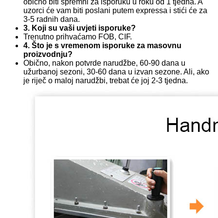
obično biti spremni za isporuku u roku od 1 tjedna. A
uzorci će vam biti poslani putem expressa i stići će za
3-5 radnih dana.
3. Koji su vaši uvjeti isporuke?
Trenutno prihvaćamo FOB, CIF.
4. Što je s vremenom isporuke za masovnu
proizvodnju?
Obično, nakon potvrde narudžbe, 60-90 dana u
užurbanoj sezoni, 30-60 dana u izvan sezone. Ali, ako
je riječ o maloj narudžbi, trebat će joj 2-3 tjedna.