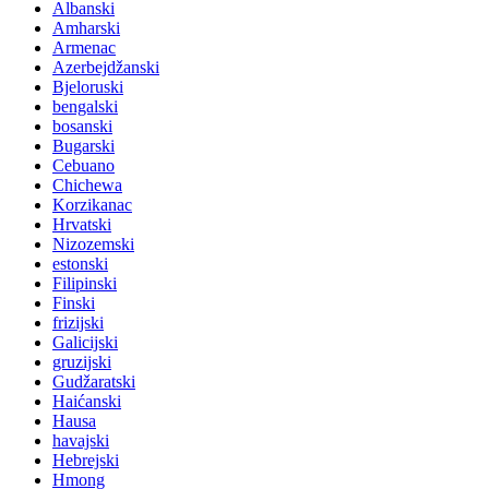
Albanski
Amharski
Armenac
Azerbejdžanski
Bjeloruski
bengalski
bosanski
Bugarski
Cebuano
Chichewa
Korzikanac
Hrvatski
Nizozemski
estonski
Filipinski
Finski
frizijski
Galicijski
gruzijski
Gudžaratski
Haićanski
Hausa
havajski
Hebrejski
Hmong