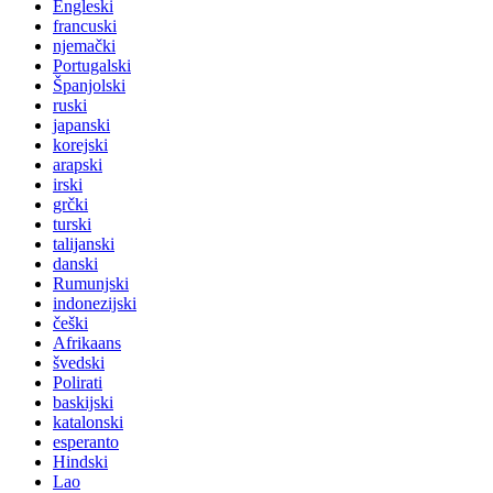
Engleski
francuski
njemački
Portugalski
Španjolski
ruski
japanski
korejski
arapski
irski
grčki
turski
talijanski
danski
Rumunjski
indonezijski
češki
Afrikaans
švedski
Polirati
baskijski
katalonski
esperanto
Hindski
Lao