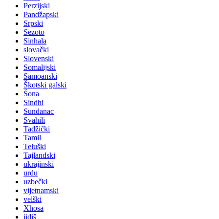
Perzijski
Pandžapski
Srpski
Sezoto
Sinhala
slovački
Slovenski
Somalijski
Samoanski
Škotski galski
Šona
Sindhi
Sundanac
Svahili
Tadžički
Tamil
Teluški
Tajlandski
ukrajinski
urdu
uzbečki
vijetnamski
velški
Xhosa
jidiš