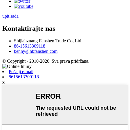
upit sada
Kontaktirajte nas
Shijiahzuang Fanshen Trade Co, Ltd
86-15613309118
benny@hbfanshen.com
© Copyright - 2010-2020: Sva prava pridržana.
Pošalji e-mail
8615613309118
x