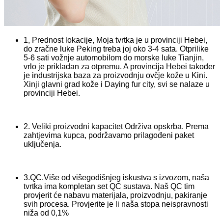
1, Prednost lokacije, Moja tvrtka je u provinciji Hebei,
do zračne luke Peking treba joj oko 3-4 sata. Otprilike
5-6 sati vožnje automobilom do morske luke Tianjin,
vrlo je prikladan za otpremu. A provincija Hebei također
je industrijska baza za proizvodnju ovčje kože u Kini.
Xinji glavni grad kože i Daying fur city, svi se nalaze u
provinciji Hebei.
2. Veliki proizvodni kapacitet Održiva opskrba. Prema
zahtjevima kupca, podržavamo prilagođeni paket
uključenja.
3.QC.Više od višegodišnjeg iskustva s izvozom, naša
tvrtka ima kompletan set QC sustava. Naš QC tim
provjerit će nabavu materijala, proizvodnju, pakiranje
svih procesa. Provjerite je li naša stopa neispravnosti
niža od 0,1%