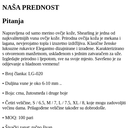
NAŠA PREDNOST
Pitanja
Napravljena od samo merino ovčje kože, Shearling je jedna od
najkvalitetnijih vuna ovčje kože. Prirodna ovčija koža je mekana i
lagana, nevjerojatno topla i izuzetno izdržljiva. Klasične ženske
luksuzne rukavice Elegantno dizajnirane i izrađene. Karakterizirano
s otvorenom manžetnom, usklađenom s jednim zatvaračem za uže.
Izgledajte prirodno i ljepotom, sve na svoje mjesto. Savršeno je za
odijevanje u hladnom vremenu!
• Broj članka: LG-020
• Duljina vune je oko 6-10 mm ..
• Boja: crna, žutosmeđa i druge boje
• Četiri veličine, S / 6.5, M / 7, L / 7.5, XL / 8, koje mogu zadovoljiti
većinu dama. Prilagođene veličine također su dobrodošle.
• MOQ: 100 pari
• Šivački zanat: ručno šivan