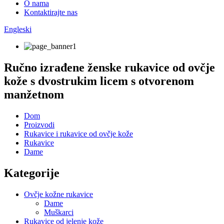
O nama
Kontaktirajte nas
Engleski
Ručno izrađene ženske rukavice od ovčje
kože s dvostrukim licem s otvorenom
manžetnom
Dom
Proizvodi
Rukavice i rukavice od ovčje kože
Rukavice
Dame
Kategorije
Ovčje kožne rukavice
Dame
Muškarci
Rukavice od jelenje kože