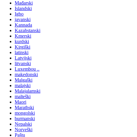
Mađarski
Islandski
Igbo
javanski
Kannada
Kazahstanski
Kmerski
kurdski
Kirgiški
latinski
Latvijski
litvanski
Luxembou ..
makedonski
Malgaški
malajski
Malajalamski
malteški
Maori
Marathski
mongolski
burmanski
Nepalski
Norveški
Paštu