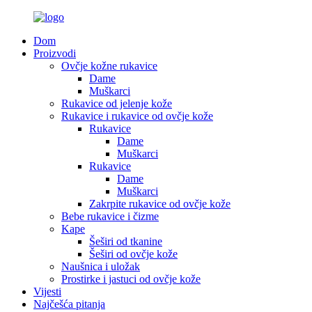
Dom
Proizvodi
Ovčje kožne rukavice
Dame
Muškarci
Rukavice od jelenje kože
Rukavice i rukavice od ovčje kože
Rukavice
Dame
Muškarci
Rukavice
Dame
Muškarci
Zakrpite rukavice od ovčje kože
Bebe rukavice i čizme
Kape
Šeširi od tkanine
Šeširi od ovčje kože
Naušnica i uložak
Prostirke i jastuci od ovčje kože
Vijesti
Najčešća pitanja