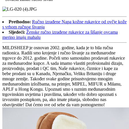
Prethodno:
Ručno izrađene Napa kožne rukavice od ovčje kože
s vrhom ručnog šivanja
Sljedeći:
Ženske ručno izrađene rukavice za šišanje ovcama
merino imaju mahalu
MILDSHEEP je osnovan 2002. godine, kada je to bila ručna
radionica. Radili smo krojenje i ručno šivanje za međunarodne
trgovce do 2012. godine. Počeli smo samostalno prodavati rukavice
za međunarodne kupce. A sada imamo vlastiti profesionalni dizajn,
proizvodnju, prodati i QC tim, Naše rukavice, čizmice i kape za
bebe prodani su u Kanadu, Njemačku, Veliku Britaniju i druge
mnoge zemlje. Također svake godine prisustvujemo mnogim
međunarodnim izložbama, na primjer, MIPEL, MIFUR u Milanu,
APLF u Hong Kongu. Upoznati smo s raznim međunarodnim
trgovinskim uvjetima i pravilima, također vrlo dobro upoznati s
izvoznim postupkom, pa, ako imate pitanja, slobodno nas
obavijestite! Dat ćemo sve od sebe da vam pomognemo!