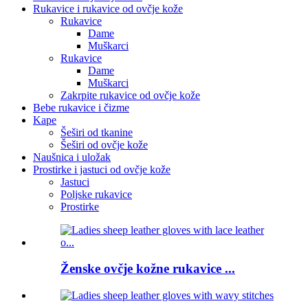
Rukavice i rukavice od ovčje kože
Rukavice
Dame
Muškarci
Rukavice
Dame
Muškarci
Zakrpite rukavice od ovčje kože
Bebe rukavice i čizme
Kape
Šeširi od tkanine
Šeširi od ovčje kože
Naušnica i uložak
Prostirke i jastuci od ovčje kože
Jastuci
Poljske rukavice
Prostirke
Ženske ovčje kožne rukavice ...