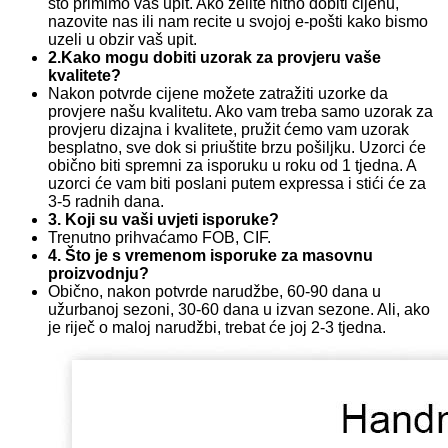
što primimo vaš upit. Ako želite hitno dobiti cijenu,
nazovite nas ili nam recite u svojoj e-pošti kako bismo
uzeli u obzir vaš upit.
2.Kako mogu dobiti uzorak za provjeru vaše
kvalitete?
Nakon potvrde cijene možete zatražiti uzorke da
provjere našu kvalitetu. Ako vam treba samo uzorak za
provjeru dizajna i kvalitete, pružit ćemo vam uzorak
besplatno, sve dok si priuštite brzu pošiljku. Uzorci će
obično biti spremni za isporuku u roku od 1 tjedna. A
uzorci će vam biti poslani putem expressa i stići će za
3-5 radnih dana.
3. Koji su vaši uvjeti isporuke?
Trenutno prihvaćamo FOB, CIF.
4. Što je s vremenom isporuke za masovnu
proizvodnju?
Obično, nakon potvrde narudžbe, 60-90 dana u
užurbanoj sezoni, 30-60 dana u izvan sezone. Ali, ako
je riječ o maloj narudžbi, trebat će joj 2-3 tjedna.